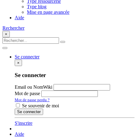
Type ressourcerie
Type blog
Mise en page avancée
Aide
Rechercher
×
Se connecter
×
Se connecter
Email ou NomWiki
Mot de passe
Mot de passe perdu ?
Se souvenir de moi
S'inscrire
Aide