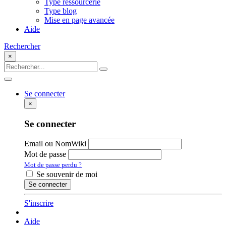
Type ressourcerie
Type blog
Mise en page avancée
Aide
Rechercher
×
Se connecter
×
Se connecter
Email ou NomWiki
Mot de passe
Mot de passe perdu ?
Se souvenir de moi
S'inscrire
Aide