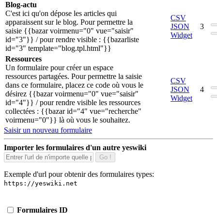
Blog-actu
C'est ici qu'on dépose les articles qui
CSV
apparaissent sur le blog. Pour permettre la
JSON
3
saisie {{bazar voirmenu="0" vue="saisir"
Widget
id="3"}} / pour rendre visible : {{bazarliste
id="3" template="blog.tpl.html"}}
Ressources
Un formulaire pour créer un espace
ressources partagées. Pour permettre la saisie
CSV
dans ce formulaire, placez ce code où vous le
JSON
4
désirez {{bazar voirmenu="0" vue="saisir"
Widget
id="4"}} / pour rendre visible les ressources
collectées : {{bazar id="4" vue="recherche"
voirmenu="0"}} là où vous le souhaitez.
Saisir un nouveau formulaire
Importer les formulaires d'un autre yeswiki
Go !
Exemple d'url pour obtenir des formulaires types:
https://yeswiki.net
Formulaires
ID