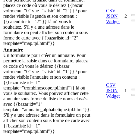
placez ce code où vous le désirez {{bazar
voirmenu="0" vue="saisir" id="2"}} / pour
CSV
rendre visible l'agenda et son contenu :
JSON
2
{{calendrier id="2" }} là où vous le
Widget
souhaitez. S'il y a une adresse dans le
formulaire on peut afficher son contenu sous
forme de carte avec {{bazarliste id="2"
template="map.tpl.html"}}
Annuaire
Un formulaire pour créer un annuaire. Pour
permettre la saisie dans ce formulaire, placez
ce code où vous le désirez {{bazar
voirmenu="0" vue="saisir" id="1"}} / pour
rendre visible l'annuaire et son contenu :
{{bazarliste id="1"
CSV
template="trombinoscope.tpl.html"}} là où
JSON
1
vous le souhaitez. Vous pouvez afficher cette
Widget
annuaire sous forme de liste de noms classés
avec {{bazar id="1"
template="annuaire_alphabetique.tpl.html"}}.
S'il y a une adresse dans le formulaire on peut
afficher son contenu sous forme de carte avec
{{bazarliste id="1"
template="map.tpl.html"}}