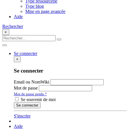
Type ressourcerie
Type blog
Mise en page avancée
Aide
Rechercher
×
Se connecter
×
Se connecter
Email ou NomWiki
Mot de passe
Mot de passe perdu ?
Se souvenir de moi
S'inscrire
Aide