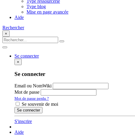
Type ressourcerie
Type blog
Mise en page avancée
Aide
Rechercher
×
Se connecter
×
Se connecter
Email ou NomWiki
Mot de passe
Mot de passe perdu ?
Se souvenir de moi
S'inscrire
Aide