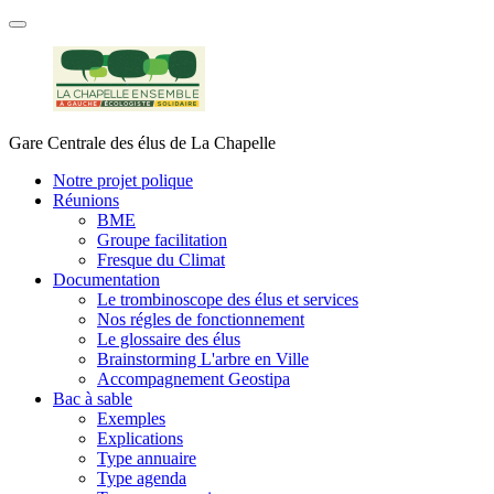
Gare Centrale des élus de La Chapelle
Notre projet polique
Réunions
BME
Groupe facilitation
Fresque du Climat
Documentation
Le trombinoscope des élus et services
Nos régles de fonctionnement
Le glossaire des élus
Brainstorming L'arbre en Ville
Accompagnement Geostipa
Bac à sable
Exemples
Explications
Type annuaire
Type agenda